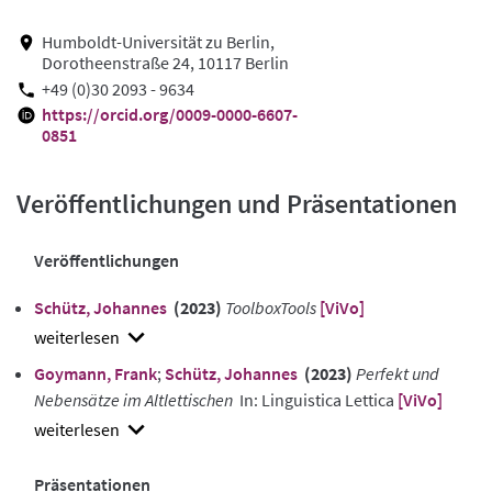
Humboldt-Universität zu Berlin,
Dorotheenstraße 24, 10117 Berlin
+49 (0)30 2093 - 9634
https://orcid.org/0009-0000-6607-
0851
Veröffentlichungen und Präsentationen
Veröffentlichungen
Schütz, Johannes
(2023)
ToolboxTools
[ViVo]
show
Goymann, Frank
;
Schütz, Johannes
(2023)
Perfekt und
abstract
Nebensätze im Altlettischen
In: Linguistica Lettica
[ViVo]
show
abstract
Präsentationen