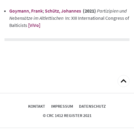
Goymann, Frank
;
Schütz, Johannes
(2021)
Partizipien und
Nebensätze im Altlettischen
In: XIII International Congress of
Balticists
[ViVo]
zum
Seitena
KONTAKT
IMPRESSUM
DATENSCHUTZ
© CRC 1412 REGISTER 2021