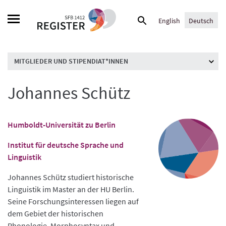
Skip
Suche
to
English
Deutsch
nach:
content
MITGLIEDER UND STIPENDIAT*INNEN
Johannes Schütz
Humboldt-Universität zu Berlin
Institut für deutsche Sprache und
Linguistik
Johannes Schütz studiert historische
Linguistik im Master an der HU Berlin.
Seine Forschungsinteressen liegen auf
dem Gebiet der historischen
Phonologie, Morphosyntax und