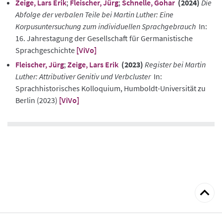
Zeige, Lars Erik
;
Fleischer, Jürg
;
Schnelle, Gohar
(2024)
Die
Abfolge der verbalen Teile bei Martin Luther: Eine
Korpusuntersuchung zum individuellen Sprachgebrauch
In:
16. Jahrestagung der Gesellschaft für Germanistische
Sprachgeschichte
[ViVo]
Fleischer, Jürg
;
Zeige, Lars Erik
(2023)
Register bei Martin
Luther: Attributiver Genitiv und Verbcluster
In:
Sprachhistorisches Kolloquium, Humboldt-Universität zu
Berlin (2023)
[ViVo]
zum
Seitena