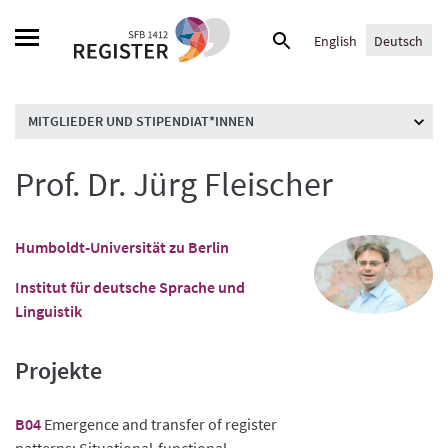
Skip
Suche
to
English
Deutsch
nach:
content
MITGLIEDER UND STIPENDIAT*INNEN
Prof. Dr. Jürg Fleischer
Humboldt-Universität zu Berlin
Institut für deutsche Sprache und
Linguistik
Projekte
B04
Emergence and transfer of register
patterns: Situational-functional