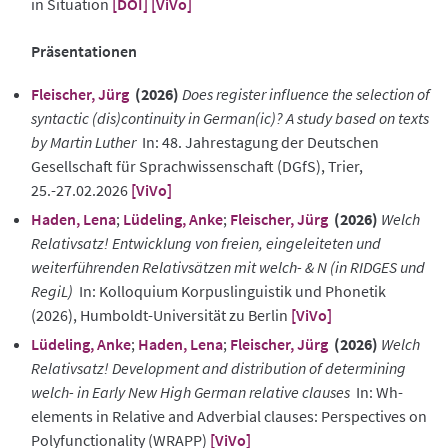
in Situation
[DOI]
[ViVo]
Präsentationen
Fleischer, Jürg
(2026)
Does register influence the selection of
syntactic (dis)continuity in German(ic)? A study based on texts
by Martin Luther
In: 48. Jahrestagung der Deutschen
Gesellschaft für Sprachwissenschaft (DGfS), Trier,
25.-27.02.2026
[ViVo]
Haden, Lena
;
Lüdeling, Anke
;
Fleischer, Jürg
(2026)
Welch
Relativsatz! Entwicklung von freien, eingeleiteten und
weiterführenden Relativsätzen mit welch- & N (in RIDGES und
RegiL)
In: Kolloquium Korpuslinguistik und Phonetik
(2026), Humboldt-Universität zu Berlin
[ViVo]
Lüdeling, Anke
;
Haden, Lena
;
Fleischer, Jürg
(2026)
Welch
Relativsatz! Development and distribution of determining
welch- in Early New High German relative clauses
In: Wh-
elements in Relative and Adverbial clauses: Perspectives on
Polyfunctionality (WRAPP)
[ViVo]