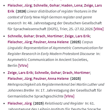
Fleischer, Jürg
;
Schnelle, Gohar
;
Haden, Lena
;
Zeige, Lars
Erik
(2026)
Linear distribution of register features in the
context of Early New High German register and genre
research
In: 48. Jahrestagung der Deutschen Gesellschaft
für Sprachwissenschaft (DGfS), Trier, 25.-27.02.2026
[ViVo]
Schnelle, Gohar
;
Drach, Mortimer
;
Zeige, Lars Erik
;
Fleischer, Jürg
;
Feulner, Anna Helene
(2025)
Corpus
Linguistic Representation of Asymmetric Communication for
Register Research in Early Modern Protestant Discourse
In:
Asymmetric Communication in Ancient Societies,
Berlin
[ViVo]
Zeige, Lars Erik
;
Schnelle, Gohar
;
Drach, Mortimer
;
Fleischer, Jürg
;
Feulner, Anna Helene
(2025)
Mehrsprachigkeit als Registermerkmal bei Martin Luther und
Johannes Bretke
In: 17. Jahrestagung der Gesellschaft für
Germanistische Sprachgeschichte
[ViVo]
Fleischer, Jürg
(2025)
Relativsatz und Register
In: 61.
Jahrestagung des Leibniz-Instituts für Deutsche Sprache