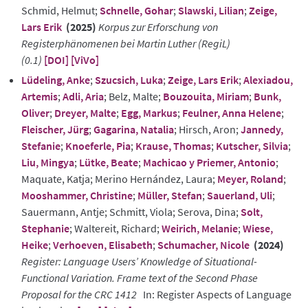
Schmid, Helmut;
Schnelle, Gohar
;
Slawski, Lilian
;
Zeige,
Lars Erik
(2025)
Korpus zur Erforschung von
Registerphänomenen bei Martin Luther (RegiL)
(0.1)
[DOI]
[ViVo]
Lüdeling, Anke
;
Szucsich, Luka
;
Zeige, Lars Erik
;
Alexiadou,
Artemis
;
Adli, Aria
; Belz, Malte;
Bouzouita, Miriam
;
Bunk,
Oliver
;
Dreyer, Malte
;
Egg, Markus
;
Feulner, Anna Helene
;
Fleischer, Jürg
;
Gagarina, Natalia
; Hirsch, Aron;
Jannedy,
Stefanie
;
Knoeferle, Pia
;
Krause, Thomas
;
Kutscher, Silvia
;
Liu, Mingya
;
Lütke, Beate
;
Machicao y Priemer, Antonio
;
Maquate, Katja; Merino Hernández, Laura;
Meyer, Roland
;
Mooshammer, Christine
;
Müller, Stefan
;
Sauerland, Uli
;
Sauermann, Antje; Schmitt, Viola; Serova, Dina;
Solt,
Stephanie
; Waltereit, Richard;
Weirich, Melanie
;
Wiese,
Heike
;
Verhoeven, Elisabeth
;
Schumacher, Nicole
(2024)
Register: Language Users’ Knowledge of Situational-
Functional Variation. Frame text of the Second Phase
Proposal for the CRC 1412
In: Register Aspects of Language