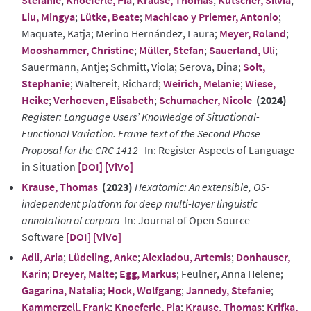
Stefanie
;
Knoeferle, Pia
;
Krause, Thomas
;
Kutscher, Silvia
;
Liu, Mingya
;
Lütke, Beate
;
Machicao y Priemer, Antonio
;
Maquate, Katja; Merino Hernández, Laura;
Meyer, Roland
;
Mooshammer, Christine
;
Müller, Stefan
;
Sauerland, Uli
;
Sauermann, Antje; Schmitt, Viola; Serova, Dina;
Solt,
Stephanie
; Waltereit, Richard;
Weirich, Melanie
;
Wiese,
Heike
;
Verhoeven, Elisabeth
;
Schumacher, Nicole
(2024)
Register: Language Users’ Knowledge of Situational-
Functional Variation. Frame text of the Second Phase
Proposal for the CRC 1412
In: Register Aspects of Language
in Situation
[DOI]
[ViVo]
Krause, Thomas
(2023)
Hexatomic: An extensible, OS-
independent platform for deep multi-layer linguistic
annotation of corpora
In: Journal of Open Source
Software
[DOI]
[ViVo]
Adli, Aria
;
Lüdeling, Anke
;
Alexiadou, Artemis
;
Donhauser,
Karin
;
Dreyer, Malte
;
Egg, Markus
; Feulner, Anna Helene;
Gagarina, Natalia
;
Hock, Wolfgang
;
Jannedy, Stefanie
;
Kammerzell, Frank
;
Knoeferle, Pia
;
Krause, Thomas
;
Krifka,