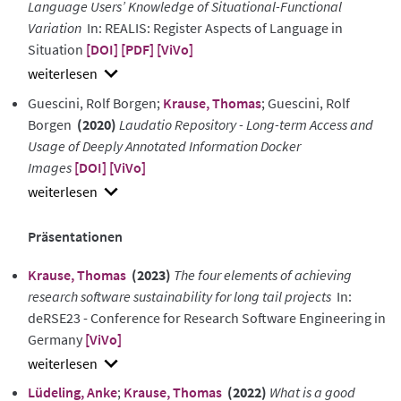
Language Users’ Knowledge of Situational-Functional
Variation
In: REALIS: Register Aspects of Language in
Situation
[DOI]
[PDF]
[ViVo]
show
Guescini, Rolf Borgen;
Krause, Thomas
; Guescini, Rolf
abstract
Borgen
(2020)
Laudatio Repository - Long-term Access and
Usage of Deeply Annotated Information Docker
Images
[DOI]
[ViVo]
show
abstract
Präsentationen
Krause, Thomas
(2023)
The four elements of achieving
research software sustainability for long tail projects
In:
deRSE23 - Conference for Research Software Engineering in
Germany
[ViVo]
show
Lüdeling, Anke
;
Krause, Thomas
(2022)
What is a good
abstract