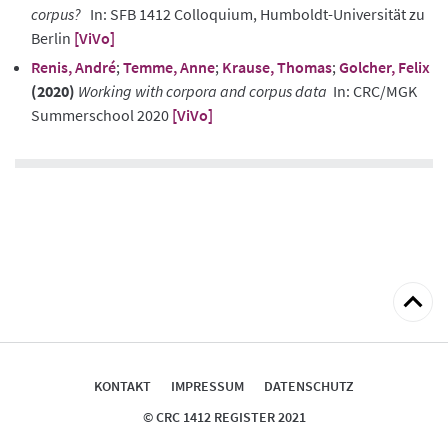
corpus?
In: SFB 1412 Colloquium, Humboldt-Universität zu
Berlin
[ViVo]
Renis, André
;
Temme, Anne
;
Krause, Thomas
;
Golcher, Felix
(2020)
Working with corpora and corpus data
In: CRC/MGK
Summerschool 2020
[ViVo]
zum
Seitena
KONTAKT
IMPRESSUM
DATENSCHUTZ
© CRC 1412 REGISTER 2021