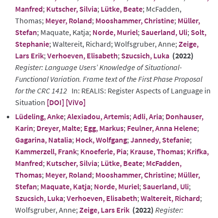
Manfred
;
Kutscher, Silvia
;
Lütke, Beate
; McFadden,
Thomas;
Meyer, Roland
;
Mooshammer, Christine
;
Müller,
Stefan
; Maquate, Katja;
Norde, Muriel
;
Sauerland, Uli
;
Solt,
Stephanie
; Waltereit, Richard; Wolfsgruber, Anne;
Zeige,
Lars Erik
;
Verhoeven, Elisabeth
;
Szucsich, Luka
(2022)
Register: Language Users’ Knowledge of Situational-
Functional Variation. Frame text of the First Phase Proposal
for the CRC 1412
In: REALIS: Register Aspects of Language in
Situation
[DOI]
[ViVo]
Lüdeling, Anke
;
Alexiadou, Artemis
;
Adli, Aria
;
Donhauser,
Karin
;
Dreyer, Malte
;
Egg, Markus
;
Feulner, Anna Helene
;
Gagarina, Natalia
;
Hock, Wolfgang
;
Jannedy, Stefanie
;
Kammerzell, Frank
;
Knoeferle, Pia
;
Krause, Thomas
;
Krifka,
Manfred
;
Kutscher, Silvia
;
Lütke, Beate
;
McFadden,
Thomas
;
Meyer, Roland
;
Mooshammer, Christine
;
Müller,
Stefan
;
Maquate, Katja
;
Norde, Muriel
;
Sauerland, Uli
;
Szucsich, Luka
;
Verhoeven, Elisabeth
;
Waltereit, Richard
;
Wolfsgruber, Anne;
Zeige, Lars Erik
(2022)
Register: