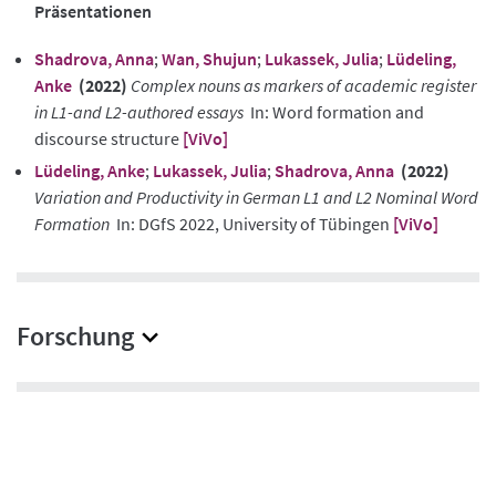
Präsentationen
Shadrova, Anna
;
Wan, Shujun
;
Lukassek, Julia
;
Lüdeling,
Anke
(2022)
Complex nouns as markers of academic register
in L1-and L2-authored essays
In: Word formation and
discourse structure
[ViVo]
Lüdeling, Anke
;
Lukassek, Julia
;
Shadrova, Anna
(2022)
Variation and Productivity in German L1 and L2 Nominal Word
Formation
In: DGfS 2022, University of Tübingen
[ViVo]
Forschung