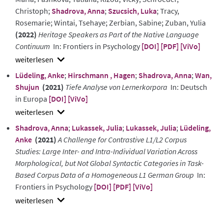
Christoph;
Shadrova, Anna
;
Szucsich, Luka
; Tracy,
Rosemarie; Wintai, Tsehaye; Zerbian, Sabine; Zuban, Yulia
(2022)
Heritage Speakers as Part of the Native Language
Continuum
In: Frontiers in Psychology
[DOI]
[PDF]
[ViVo]
show
Lüdeling, Anke
;
Hirschmann , Hagen
;
Shadrova, Anna
;
Wan,
abstract
Shujun
(2021)
Tiefe Analyse von Lernerkorpora
In: Deutsch
in Europa
[DOI]
[ViVo]
show
Shadrova, Anna
;
Lukassek, Julia
;
Lukassek, Julia
;
Lüdeling,
abstract
Anke
(2021)
A Challenge for Contrastive L1/L2 Corpus
Studies: Large Inter- and Intra-Individual Variation Across
Morphological, but Not Global Syntactic Categories in Task-
Based Corpus Data of a Homogeneous L1 German Group
In:
Frontiers in Psychology
[DOI]
[PDF]
[ViVo]
show
abstract