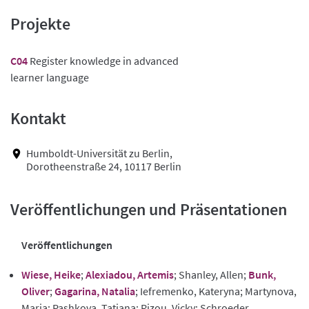
Projekte
C04
Register knowledge in advanced
learner language
Kontakt
Humboldt-Universität zu Berlin,
Dorotheenstraße 24, 10117 Berlin
Veröffentlichungen und Präsentationen
Veröffentlichungen
Wiese, Heike
;
Alexiadou, Artemis
; Shanley, Allen;
Bunk,
Oliver
;
Gagarina, Natalia
; Iefremenko, Kateryna; Martynova,
Maria; Pashkova, Tatiana; Rizou, Vicky; Schroeder,