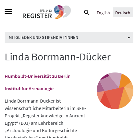
Skip
Suche
to
English
Deutsch
nach:
content
MITGLIEDER UND STIPENDIAT*INNEN
Linda Borrmann-Dücker
Humboldt-Universität zu Berlin
Institut für Archäologie
Linda Borrmann-Dücker ist
wissenschaftliche Mitarbeiterin im SFB-
Projekt „Register knowledge in Ancient
Egypt“ (B03) am Lehrbereich
„Archäologie und Kulturgeschichte
Nordostafrikas“ der Humboldt-